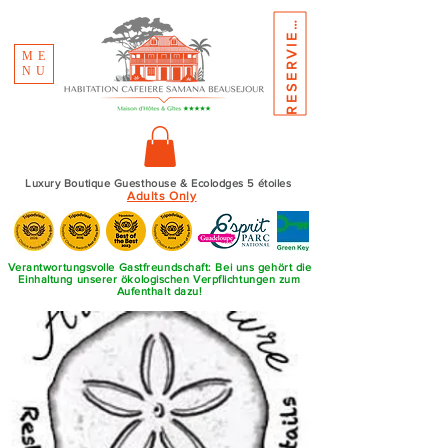
E
S
E
R
V
I
E
R
R
N
E
ME
NU
Luxury Boutique Guesthouse & Ecolodges 5 étoiles
Adults Only
Verantwortungsvolle Gastfreundschaft: Bei uns gehört die
Einhaltung unserer ökologischen Verpflichtungen zum
Aufenthalt dazu!