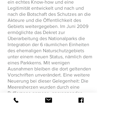
ein echtes Know-how und eine
Legitimität entwickelt und nach und
nach die Botschaft des Schutzes an die
Akteure und die Öffentlichkeit des
Gebiets weitergegeben. Im Juni 2009
ermöglichte das Dekret zur
Überarbeitung des Nationalparks die
Integration der 6 räumlichen Einheiten
des ehemaligen Naturschutzgebiets
unter einem neuen Status, nämlich dem
eines Parkkerns. Mit wenigen
Ausnahmen bleiben die dort geltenden
Vorschriften unverändert. Eine weitere
Neuerung bei dieser Gelegenheit: Die
Meeresherzen wurden durch eine
Pufferzone namens „angrenzendes
Meeresgebiet” konsolidiert, die zum
Schutz der Meeresherzen beiträgt.
Besuchen Sie den Grand Cul De Sac Marin
mit unserem Partner NICO EXCURSIONS, der
das Label „Esprit Parc National” trägt.