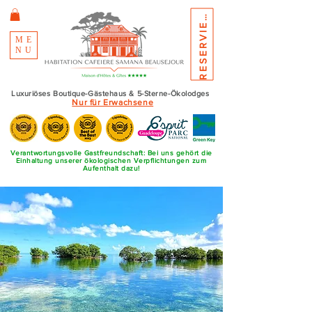
E
S
E
R
V
I
E
R
R
N
E
ME
NU
Luxuriöses Boutique-Gästehaus & 5-Sterne-Ökolodges
Nur für Erwachsene
Verantwortungsvolle Gastfreundschaft: Bei uns gehört die
Einhaltung unserer ökologischen Verpflichtungen zum
Aufenthalt dazu!