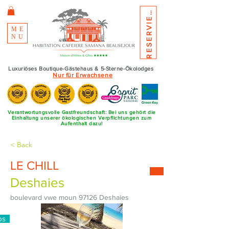
E
S
E
R
V
I
E
R
R
N
E
ME
NU
Luxuriöses Boutique-Gästehaus & 5-Sterne-Ökolodges
Nur für Erwachsene
Verantwortungsvolle Gastfreundschaft: Bei uns gehört die
Einhaltung unserer ökologischen Verpflichtungen zum
Aufenthalt dazu!
< Back
LE CHILL
Deshaies
boulevard vwe moun 97126 Deshaies
ps