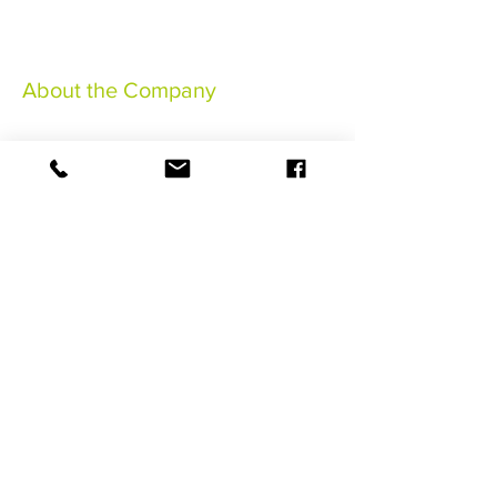
About the Company
Rechtliche Hinweise
Allgemeine Verkaufsbedingungen
Allgemeine Bedingungen
Annullierungsversicherung
©2021 HaSaBe Gestion FWI
RESERVIEREN