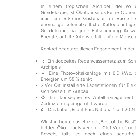
In einem tropischen Archipel, der so 
Guadeloupe, ist Ökotourismus keine Option
man ein 5-Sterne-Gästehaus in Basse-Ter
ehemalige kolonialzeitliche Kaffeeplantag
Guadeloupe, hat jede Entscheidung Auswi
Energie, auf die Artenvielfalt, auf die Mensc
Konkret bedeutet dieses Engagement in der 
💧 Ein doppeltes Regenwassernetz zum Schu
Archipels
☀️ Eine Photovoltaikanlage mit 8,9 kWp, 
Energien um 55 % senkt
⚡Vor Ort installierte Ladestationen für Ele
sich derzeit im Aufbau
♻️ Ein konsequentes Abfallmanagement,
Zertifizierung eingeführt wurde
🌿 Das Label „Esprit Parc National“ seit 2024,
Wir sind heute das einzige „Best of the Best“
beiden Öko-Labels vereint: „Clef Verte“ und 
Beweis, falls es noch eines bedurfte