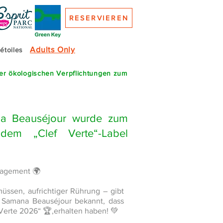
RESERVIEREN
Adults Only
 étoiles
rer ökologischen Verpflichtungen zum
na Beauséjour wurde zum
dem „Clef Verte“-Label
ngagement 🌍
üssen, aufrichtiger Rührung – gibt
 Samana Beauséjour bekannt, dass
 Verte 2026“ 🏆,erhalten haben! 💚