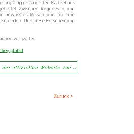
 sorgfältig restaurierten Kaffeehaus
ngebettet zwischen Regenwald und
für bewusstes Reisen und für eine
ntschieden. Und diese Entscheidung
achen wir weiter.
key.global
Entdecken Sie unsere Unterkunft auf der offiziellen Website von CLEF VERTE
Zurück >