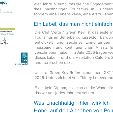
Vier Jahre. Viermal das gleiche Engagement
dass nachhaltiger Tourismus in Guadelo
sondern eine Lebensweise, eine Art zu lebe
Ein Label, das man nicht einfach
Die Clef Verte / Green Key ist das erste in
Tourismus im Beherbergungssektor. Es wurd
entwickelt und zeichnet Einrichtungen
messbaren und kontinuierlichen Ansatz f
verschrieben haben. Im Jahr 2026 tragen we
dieses Label – und die Habitation Caféière
ununterbrochen dazu.
Unsere Green-Key-Referenznummer: GK114
2026. Unterzeichnet von Thierry Lerévérend,
Es ist kein Diplom, das man an die Wand häng
das wir uns jedes Jahr neu setzen.
Was „nachhaltig“ hier wirklich
Höhe, auf den Anhöhen von Poi