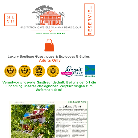
E
S
E
R
V
I
E
R
R
N
E
ME
NU
Luxury Boutique Guesthouse & Ecolodges 5 étoiles
Adults Only
Verantwortungsvolle Gastfreundschaft: Bei uns gehört die
Einhaltung unserer ökologischen Verpflichtungen zum
Aufenthalt dazu!