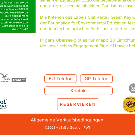
und progressiven nachhaltigen Tourismus einset
Die Kriterien des Labels Clef Verte / Green Key 
der Foundation for Environmental Education festg
um dem technologischen Fortschritt und den U
In ganz Übersee gibt es nur knapp 20 Einrichtu
die unser echtes Engagement für die Umwelt bel
EU-Telefon
GP-Telefon
Kontakt
RESERVIEREN
Allgemeine Verkaufsbedingungen
©2021 HaSaBe Gestion FWI