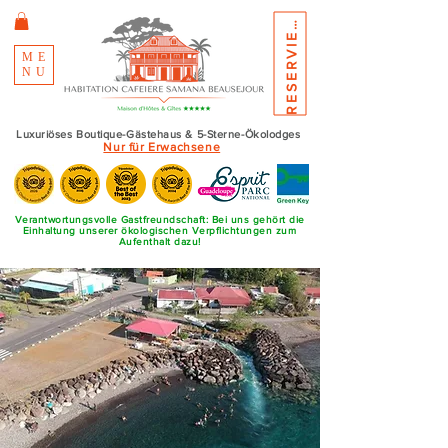
E
S
E
R
V
I
E
R
R
N
E
ME
NU
Luxuriöses Boutique-Gästehaus & 5-Sterne-Ökolodges
Nur für Erwachsene
Verantwortungsvolle Gastfreundschaft: Bei uns gehört die
Einhaltung unserer ökologischen Verpflichtungen zum
Aufenthalt dazu!