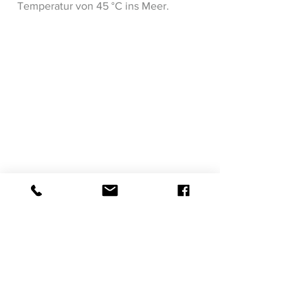
Temperatur von 45 °C ins Meer.
Visite suivante >
< Visite précédante
Rechtliche Hinweise
Allgemeine Verkaufsbedingungen
Allgemeine Bedingungen
Annullierungsversicherung