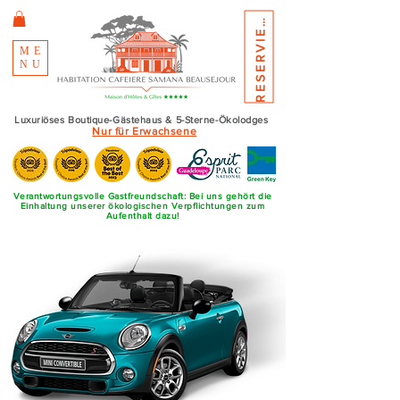
E
S
E
R
V
I
E
R
R
N
E
ME
NU
Luxuriöses Boutique-Gästehaus & 5-Sterne-Ökolodges
Nur für Erwachsene
Verantwortungsvolle Gastfreundschaft: Bei uns gehört die
Einhaltung unserer ökologischen Verpflichtungen zum
Aufenthalt dazu!