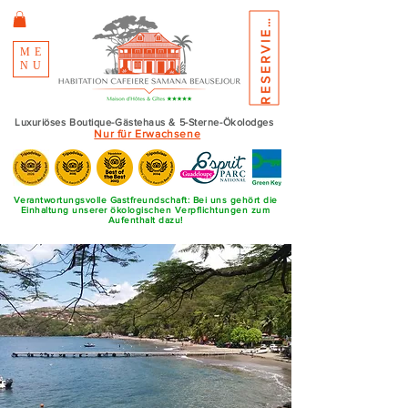
E
S
E
R
V
I
E
R
R
N
E
ME
NU
Luxuriöses Boutique-Gästehaus & 5-Sterne-Ökolodges
Nur für Erwachsene
Verantwortungsvolle Gastfreundschaft: Bei uns gehört die
Einhaltung unserer ökologischen Verpflichtungen zum
Aufenthalt dazu!