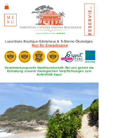
E
S
E
R
V
I
E
R
R
N
E
ME
NU
Luxuriöses Boutique-Gästehaus & 5-Sterne-Ökolodges
Nur für Erwachsene
Verantwortungsvolle Gastfreundschaft: Bei uns gehört die
Einhaltung unserer ökologischen Verpflichtungen zum
Aufenthalt dazu!