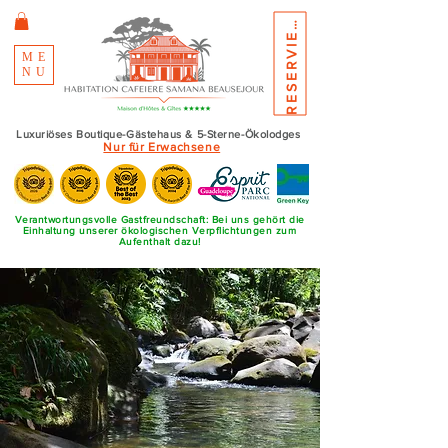
E
S
E
R
V
I
E
R
R
N
E
ME
NU
Luxuriöses Boutique-Gästehaus & 5-Sterne-Ökolodges
Nur für Erwachsene
Verantwortungsvolle Gastfreundschaft: Bei uns gehört die
Einhaltung unserer ökologischen Verpflichtungen zum
Aufenthalt dazu!