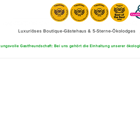
Luxuriöses Boutique-Gästehaus & 5-Sterne-Ökolodges
ungsvolle Gastfreundschaft: Bei uns gehört die Einhaltung unserer ökolog