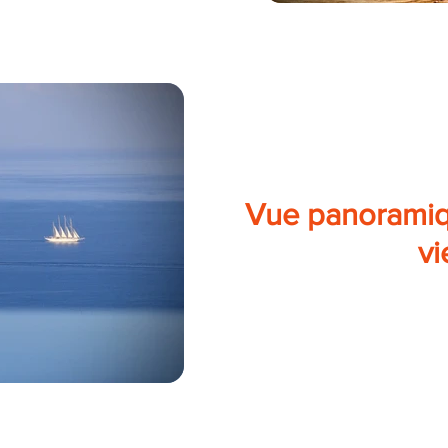
Vue panoramiq
v