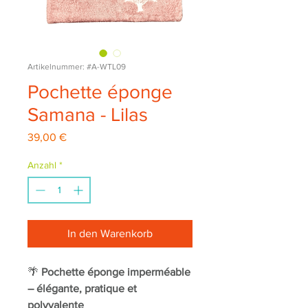
Artikelnummer: #A-WTL09
Pochette éponge
Samana - Lilas
Preis
39,00 €
Anzahl
*
In den Warenkorb
🌴
Pochette éponge imperméable
– élégante, pratique et
polyvalente