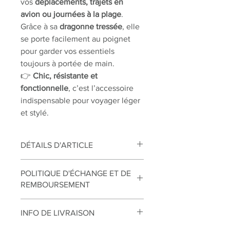
vos
déplacements, trajets en
avion ou journées à la plage
.
Grâce à sa
dragonne tressée
, elle
se porte facilement au poignet
pour garder vos essentiels
toujours à portée de main.
👉
Chic, résistante et
fonctionnelle
, c’est l’accessoire
indispensable pour voyager léger
et stylé.
DÉTAILS D'ARTICLE
ÉPONGE : Lilas
POLITIQUE D'ÉCHANGE ET DE
ZIP : mauve
REMBOURSEMENT
TAILLE : H=22cm L=35cm
Échanges
INFO DE LIVRAISON
Vous disposez d’un délai de 14 jours à
compter de la réception de votre