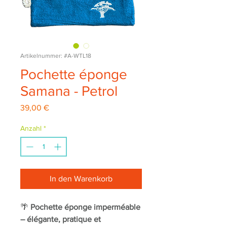
Artikelnummer: #A-WTL18
Pochette éponge
Samana - Petrol
Preis
39,00 €
Anzahl
*
In den Warenkorb
🌴
Pochette éponge imperméable
– élégante, pratique et