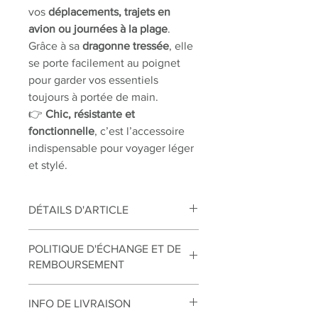
vos
déplacements, trajets en
avion ou journées à la plage
.
Grâce à sa
dragonne tressée
, elle
se porte facilement au poignet
pour garder vos essentiels
toujours à portée de main.
👉
Chic, résistante et
fonctionnelle
, c’est l’accessoire
indispensable pour voyager léger
et stylé.
DÉTAILS D'ARTICLE
ÉPONGE : Petrol
POLITIQUE D'ÉCHANGE ET DE
ZIP : blanc
REMBOURSEMENT
TAILLE : H=22cm L=35cm
Échanges
INFO DE LIVRAISON
Vous disposez d’un délai de 14 jours à