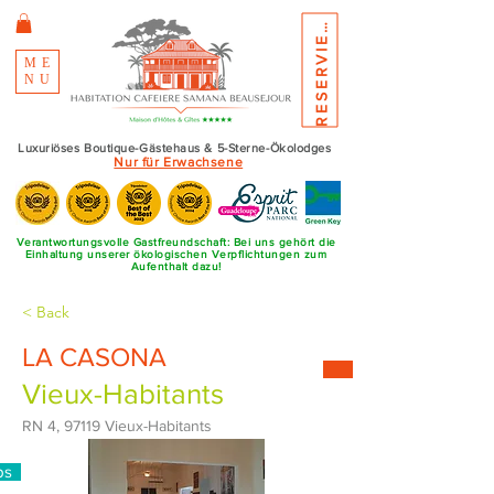
E
S
E
R
V
I
E
R
R
N
E
ME
NU
Luxuriöses Boutique-Gästehaus & 5-Sterne-Ökolodges
Nur für Erwachsene
Verantwortungsvolle Gastfreundschaft: Bei uns gehört die
Einhaltung unserer ökologischen Verpflichtungen zum
Aufenthalt dazu!
< Back
LA CASONA
Vieux-Habitants
RN 4, 97119 Vieux-Habitants
ps