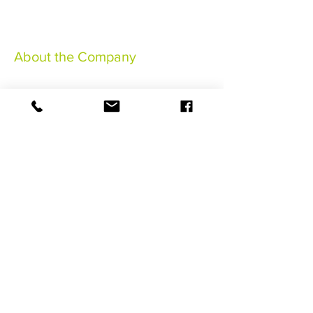
About the Company
Rechtliche Hinweise
Allgemeine Verkaufsbedingungen
Allgemeine Bedingungen
Annullierungsversicherung
©2021 HaSaBe Gestion FWI
RESERVIEREN