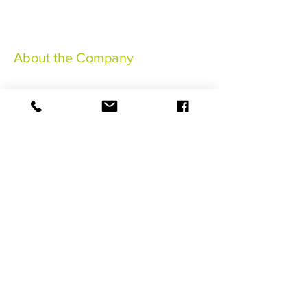
About the Company
Rechtliche Hinweise
Allgemeine Verkaufsbedingungen
Allgemeine Bedingungen
Annullierungsversicherung
©2021 HaSaBe Gestion FWI
RESERVIEREN