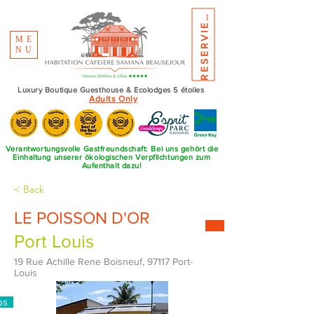
E
S
E
R
V
I
E
R
R
N
E
ME
NU
Luxury Boutique Guesthouse & Ecolodges 5 étoiles
Adults Only
Verantwortungsvolle Gastfreundschaft: Bei uns gehört die
Einhaltung unserer ökologischen Verpflichtungen zum
Aufenthalt dazu!
< Back
LE POISSON D'OR
Port Louis
19 Rue Achille Rene Boisneuf, 97117 Port-
Louis
ps