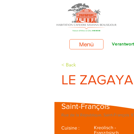
Menü
Verantwort
< Back
LE ZAGAYA
Saint-François
Rue de la République, Saint-François 
Kreolisch -
Cuisine :
Französisch