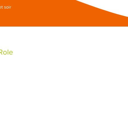
et soir
Role