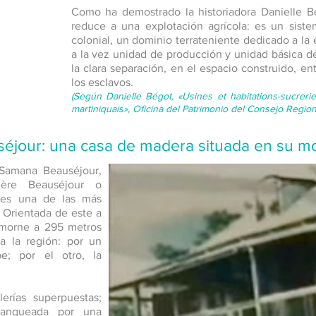
Como ha demostrado la historiadora Danielle Bég
reduce a una explotación agrícola: es un siste
colonial, un dominio terrateniente dedicado a la e
a la vez unidad de producción y unidad básica de 
la clara separación, en el espacio construido, en
los esclavos.
(Según Danielle Bégot, «Usines et habitations-sucreries
martiniquais», Oficina del Patrimonio del Consejo Regiona
séjour: una casa de madera situada en su m
 Samana Beauséjour,
ière Beauséjour o
 es una de las más
. Orientada de este a
 morne a 295 metros
a la región: por un
e; por el otro, la
erías superpuestas;
lanqueada por una