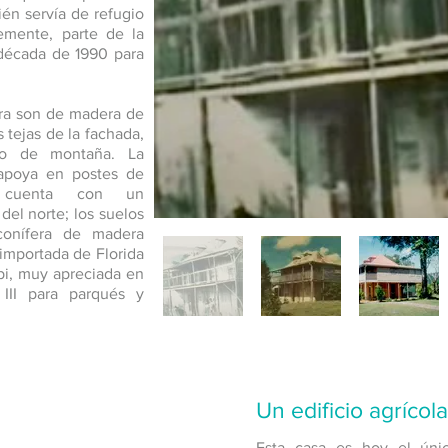
ién servía de refugio
lemente, parte de la
 década de 1990 para
ura son de madera de
s tejas de la fachada,
o de montaña. La
apoya en postes de
 cuenta con un
del norte; los suelos
conífera de madera
 importada de Florida
ipi, muy apreciada en
III para parqués y
Un edificio agríco
Esta casa es hoy el únic