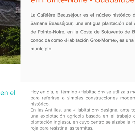
La Caféière Beauséjour es el núcleo histórico d
Samana Beauséjour, una antigua plantación del s
de Pointe-Noire, en la Costa de Sotavento de 
conocida como «Habitación Gros-Morne», es una 
municipio.
en el
Hoy en día, el término «Habitación» se utiliza a
para referirse a simples construcciones modern
?
histórico.
En las Antillas, una «Habitation» designa, ante t
una explotación agrícola basada en el trabajo d
plantación inglesa), en cuyo centro se alzaba la 
roja para resistir a las termitas.