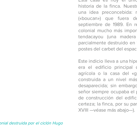
historia de la finca. Nues
una idea preconcebida:
(«boucan») que fuera d
septiembre de 1989. En re
colonial mucho más impon
tendacayou (una mader
parcialmente destruido en 
postes del carbet del espac
Este indicio lleva a una hi
era el edificio principal
agrícola o la casa del «g
construida a un nivel más
desaparecida; sin embargo
señor siempre ocupaba el p
de construcción del edifi
certeza; la finca, por su p
XVIII —véase más abajo—).
nial destruida por el ciclón Hugo