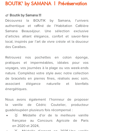
BOUTIK' by SAMANA  l  Pré-réservation
🌿 
Boutik by Samana !!!
Découvrez la BOUTIK by Samana, l’univers 
authentique et raffiné de l’Habitation Caféière 
Samana Beauséjour. Une sélection exclusive 
d’articles alliant élégance, confort et savoir-faire 
local, inspirés par l’art de vivre créole et la douceur 
des Caraïbes.
Retrouvez nos pochettes en coton éponge, 
pratiques et imperméables, idéales pour vos 
voyages, vos journées à la plage ou vos week-ends 
nature. Complétez votre style avec notre collection 
de bracelets en pierres fines, réalisés avec soin, 
associant élégance naturelle et bienfaits 
énergétiques.
Nous avons également l’honneur de proposer 
la vanille de Cédric Coutelier, producteur 
guadeloupéen plusieurs fois récompensé :
🥇 Médaille d’or de la meilleure vanille 
française au Concours Agricole de Paris 
en 2020 et 2024,
🥈 Médaille d’argent en 2025.Une vanille 