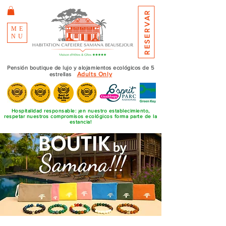
RESERVAR
ME
NU
Pensión boutique de lujo y alojamientos ecológicos de 5
Adults Only
estrellas
Hospitalidad responsable: ¡en nuestro establecimiento,
respetar nuestros compromisos ecológicos forma parte de la
estancia!