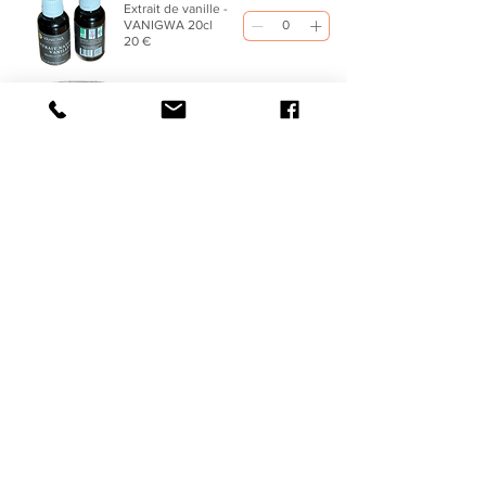
Extrait de vanille -
VANIGWA 20cl
20 €
Sachet 3 gousses
de vanille -
VANIGWA
25 €
Tube 2 gousses de
vanille - VANIGWA
20 €
Bracelet Fertilité -
Cornaline & Pierre
de lune 8mm
41 €
Bracelet Azurite -
Malachite - Roche -
silver - perles 8mm
39 €