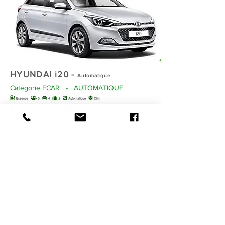
HYUNDAI i20 -
Automatique
Catégorie ECAR - AUTOMATIQUE
Edad mínima: 25 años
permiso mínimo year : 3 año(s)
Franquicia de accidentes: 1200€
Franquicia por robo: 2.400€
Fianza: 800€
Alquile este vehículo