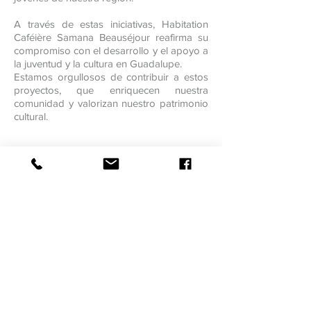
A través de estas iniciativas, Habitation
Caféière Samana Beauséjour reafirma su
compromiso con el desarrollo y el apoyo a
la juventud y la cultura en Guadalupe.
Estamos orgullosos de contribuir a estos
proyectos, que enriquecen nuestra
comunidad y valorizan nuestro patrimonio
cultural.
La escuela Kourtrajmé Karaïbes ofrece
formación en los oficios creativos del cine,
contribuyendo a nutrir una nueva
generación de talentos en el Caribe.
https://www.ecolekourtrajmekaraibes.com