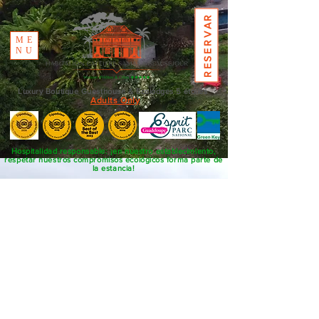
RESERVAR
ME
NU
Luxury Boutique Guesthouse & Ecolodges 5 étoiles
Adults Only
Hospitalidad responsable: ¡en nuestro establecimiento,
respetar nuestros compromisos ecológicos forma parte de
la estancia!