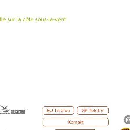
 ein außergewöhnliches Panorama mit einer 360°-Aussicht. Genießen Sie de
le sur la côte sous-le-vent
jour und ihr 1,5 Hektar großes Anwesen auf einem Hügel in 300 m Höhe übe
 ein außergewöhnliches Panorama mit einer 360°-Aussicht. Genießen Sie de
EU-Telefon
GP-Telefon
Kontakt