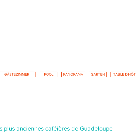
GÄSTEZIMMER
POOL
PANORAMA
GARTEN
TABLE D'HÔT
alerie - Entdecken Sie die Doma
jour und ihr 1,5 Hektar großes Anwesen auf einem Hügel in 300 m Höhe übe
 ein außergewöhnliches Panorama mit einer 360°-Aussicht. Genießen Sie de
es plus anciennes caféières de Guadeloupe
jour und ihr 1,5 Hektar großes Anwesen auf einem Hügel in 300 m Höhe übe