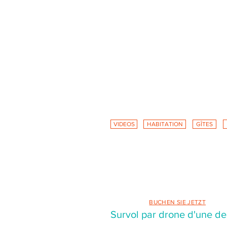
VIDEOS
HABITATION
GÎTES
Foto- und Videog
Die Habitation Caféière Samana Beausé
das Karibische Meer und bieten Ihnen
Guadeloupe.
BUCHEN SIE JETZT
Survol par drone d'une d
Die Habitation Caféière Samana Beausé