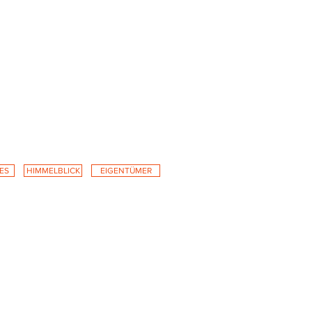
ES
HIMMELBLICK
EIGENTÜMER
in aus der Luft
rragen die Berge des Nationalparks und
n Luxus des besten Bed & Breakfast in
rragen die Berge des Nationalparks und