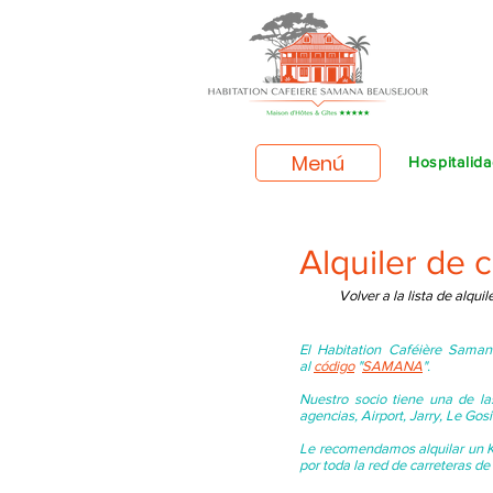
Menú
Hospitalid
Alquiler de
Volver a la lista de alquil
El Habitation Caféière Saman
al
código
"
SAMANA
".
Nuestro socio tiene una de la
agencias, Airport, Jarry, Le Gos
Le recomendamos alquilar un Ki
por toda la red de carreteras d