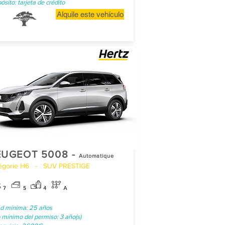
ósito: tarjeta de crédito
Alquile este vehículo
EUGEOT 5008 -
Automatique
égorie H6 - SUV PRESTIGE
d mínima: 25 años
 mínimo del permiso: 3 año(s)