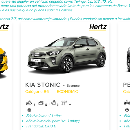
ue evite alquilar un vehículo pequeño como Twingo, Up, 108, i10, etc.
 tiene una potencia del motor demasiado limitada para las carreteras de Basse-T
ue es posible que no puedas subir las colinas.
stencia 7/7, así como kilometraje ilimitado. ¡ Puedes conducir sin pensar a los kiló
KIA STONIC -
P
Essence
Catégorie B6 - ECONOMIC
Cat
Edad mínima: 21 años
Eda
año mínimo del permiso: 3 año(s)
año
Franquicia: 1300 €
Fra