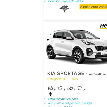
Depósito: tarjeta de crédito
Alquile este vehí
KIA SPORTAGE -
Automatique
Catégorie I4 - SUV
Edad mínima: 25 años
año mínimo del permiso: 3 año(s)