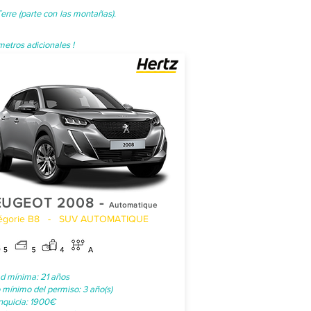
erre (parte con las montañas).
metros adicionales !
EUGEOT 2008 -
Automatique
égorie B8 - SUV AUTOMATIQUE
d mínima: 21 años
 mínimo del permiso: 3 año(s)
nquicia: 1900€