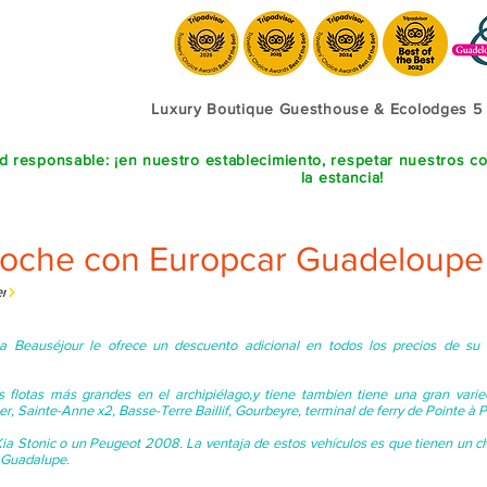
Luxury Boutique Guesthouse & Ecolodges 5
ad responsable: ¡en nuestro establecimiento, respetar nuestros 
la estancia!
 coche con Europcar Guadeloup
er
a Beauséjour le ofrece un descuento adicional en todos los precios de s
s flotas más grandes en el archipiélago,y tiene tambien tiene una gran vari
ier, Sainte-Anne x2, Basse-Terre Baillif, Gourbeyre, terminal de ferry de Pointe à P
a Stonic o un Peugeot 2008. La ventaja de estos vehículos es que tienen un cha
e Guadalupe.