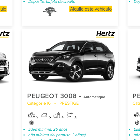
Depósito: tarjeta de crédito
Dep
culo
Alquile este vehículo
PEUGEOT 3008 -
P
Automatique
Catégorie I6 - PRESTIGE
Cat
Edad mínima: 25 años
Eda
año mínimo del permiso: 3 año(s)
año