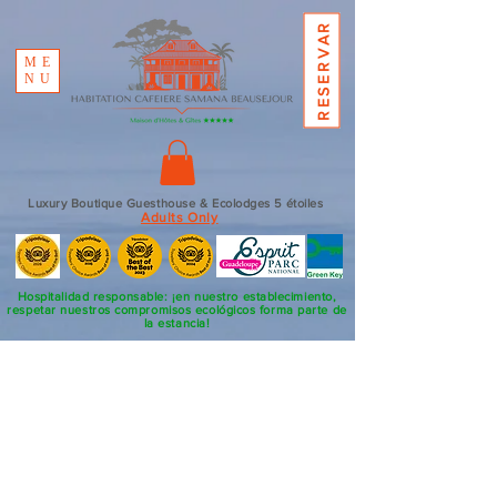
RESERVAR
ME
NU
Luxury Boutique Guesthouse & Ecolodges 5 étoiles
Adults Only
Hospitalidad responsable: ¡en nuestro establecimiento,
respetar nuestros compromisos ecológicos forma parte de
la estancia!