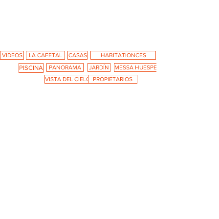
Galeria fotos y Videos
VIDEOS
LA CAFETAL
CASAS
HABITATIONCES
PISCINA
PANORAMA
JARDÍN
MESSA HUESPEDES
VISTA DEL CIELO
PROPIETARIOS
Habitation Caféière Samana Beauséjour,
alquileres con encanto en Guadalupe, le da la
bienvenida en una antigua plantación de café
del siglo XVIII. Refinamiento, serenidad,
elegancia, silencio: tantas palabras vienen a la
mente para evocar este lugar único.