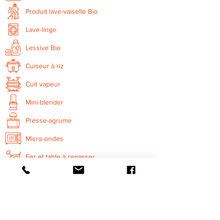
Produit lave-vaiselle Bio
Lave-linge
Lessive Bio
Cuiseur à riz
Cuit vapeur
Mini-blender
Presse-agrume
Micro-ondes
Fer et table à repasser
Aspirateur
Distributeur eau filtrée gratuit
Réservoir 5000L d'eau potable anti-coupure