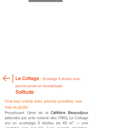
Le Cottage
-
Ecolodge 5 étoiles avec
piscine privée en Guadeloupe
Solitude
Une kaz créole avec piscine privative, vue
mer et jardin
Perpétuant l'âme de la
Caféière Beauséjour
(attestée par acte notarié dès 1780), Le Cottage
est un ecolodge 5 étoiles de 45 m² — une
véritable kaz kreyòle avec grande chambre,