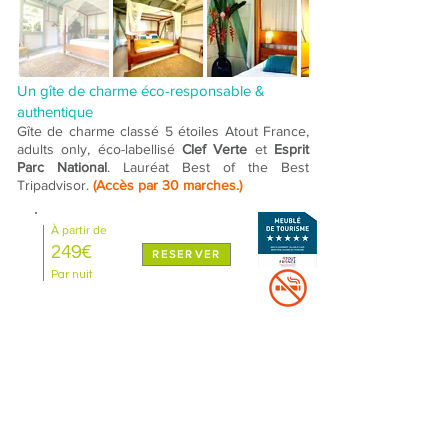
Un gîte de charme éco-responsable &
authentique
Gîte de charme classé 5 étoiles Atout France,
adults only, éco-labellisé
Clef Verte
et
Esprit
Parc National
. Lauréat Best of the Best
Tripadvisor.
(Accès par 30 marches.)
À partir de
249
€
RESERVER
Par nuit