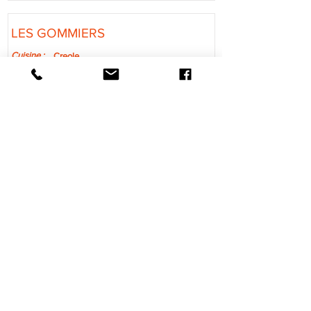
LES GOMMIERS
Cuisine :
Creole
Ouvert - Opening :
uniquement le midi
Fermé - Closed :
Dimanche et Lundi
Option :
vente à emporter
Google Maps
+590590980179
LA TOUNA