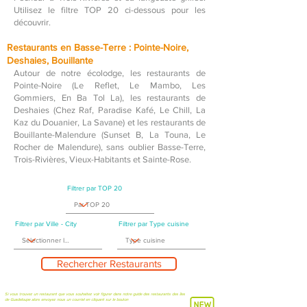
Utilisez le filtre TOP 20 ci-dessous pour les
découvrir.
Restaurants en Basse-Terre : Pointe-Noire,
Deshaies, Bouillante
Autour de notre écolodge, les restaurants de
Pointe-Noire (Le Reflet, Le Mambo, Les
Gommiers, En Ba Tol La), les restaurants de
Deshaies (Chez Raf, Paradise Kafé, Le Chill, La
Kaz du Douanier, La Savane) et les restaurants de
Bouillante-Malendure (Sunset B, La Touna, Le
Rocher de Malendure), sans oublier Basse-Terre,
Trois-Rivières, Vieux-Habitants et Sainte-Rose.
Filtrer par TOP 20
Filtrer par Ville - City
Filtrer par Type cuisine
Rechercher Restaurants
Si vous trouvez un restaurant que vous souhaitez voir figurer dans notre guide des restaurants des îles
de Guadeloupe alors envoyez nous un courriel en cliquant sur le bouton