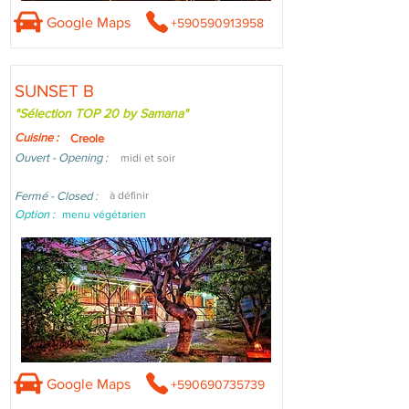
Google Maps
+590590913958
SUNSET B
"Sélection TOP 20 by Samana"
Cuisine :
Creole
Ouvert - Opening :
midi et soir
Fermé - Closed :
à définir
Option :
menu végétarien
Google Maps
+590690735739