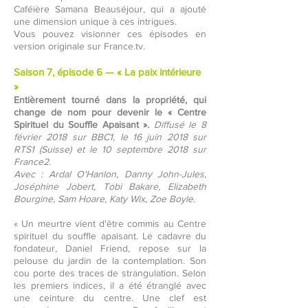
Caféière Samana Beauséjour, qui a ajouté
une dimension unique à ces intrigues.
Vous pouvez visionner ces épisodes en
version originale sur France.tv.
Saison 7, épisode 6 — « La paix intérieure
»
Entièrement tourné dans la propriété, qui
change de nom pour devenir le « Centre
Spirituel du Souffle Apaisant ».
Diffusé le 8
février 2018 sur BBC1, le 16 juin 2018 sur
RTS1 (Suisse) et le 10 septembre 2018 sur
France2.
Avec : Ardal O'Hanlon, Danny John-Jules,
Joséphine Jobert, Tobi Bakare, Elizabeth
Bourgine, Sam Hoare, Katy Wix, Zoe Boyle.
« Un meurtre vient d'être commis au Centre
spirituel du souffle apaisant. Le cadavre du
fondateur, Daniel Friend, repose sur la
pelouse du jardin de la contemplation. Son
cou porte des traces de strangulation. Selon
les premiers indices, il a été étranglé avec
une ceinture du centre. Une clef est