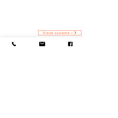
Visite suivante >
< Visite précédante
Mentions Légales
Conditions Générales de Vente
Conditions Générales
Assurance Annulation
©2021 HaSaBe Gestion FWI
RESERVER