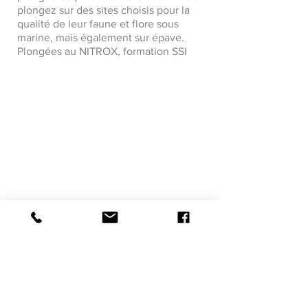
plongez sur des sites choisis pour la
qualité de leur faune et flore sous
marine, mais également sur épave.
Plongées au NITROX, formation SSI
Visite suivante >
< Visite précédante
Mentions Légales
Conditions Générales de Vente