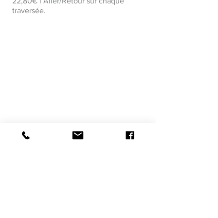
22,80€ l’Aller/Retour sur chaque
traversée.
Visite suivante >
< Visite précédante
Mentions Légales
Conditions Générales de Vente
Conditions Générales
Assurance Annulation