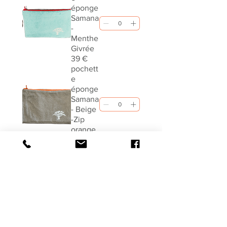
éponge
Samana
-
Menthe
Givrée
39 €
pochett
e
éponge
Samana
- Beige
-Zip
orange
39 €
Article 3
0 €
Article 4
0 €
Article 5
0 €
Article 6
0 €