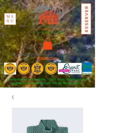
RESERVER
ME
NU
Luxury Boutique Guesthouse & Ecolodges 5 étoiles
Adults Only
L’hospitalité responsable : chez nous, respecter nos
engagements écologiques fait partie du séjour !