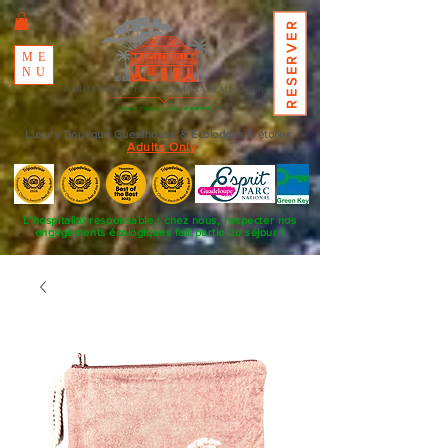
RESERVER
ME
NU
Luxury Boutique Guesthouse & Ecolodges 5 étoiles
Adults Only
L’hospitalité responsable : chez nous, respecter nos
engagements écologiques fait partie du séjour !