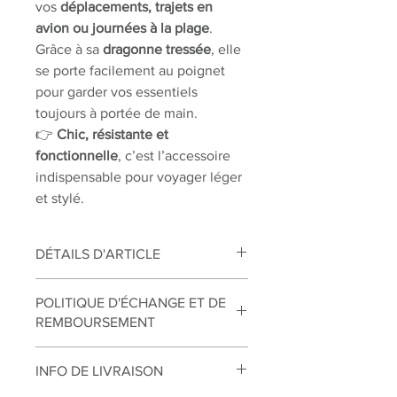
vos
déplacements, trajets en
avion ou journées à la plage
.
Grâce à sa
dragonne tressée
, elle
se porte facilement au poignet
pour garder vos essentiels
toujours à portée de main.
👉
Chic, résistante et
fonctionnelle
, c’est l’accessoire
indispensable pour voyager léger
et stylé.
DÉTAILS D'ARTICLE
ÉPONGE : Lilas
POLITIQUE D'ÉCHANGE ET DE
ZIP : mauve
REMBOURSEMENT
TAILLE : H=22cm L=35cm
Échanges
INFO DE LIVRAISON
Vous disposez d’un délai de 14 jours à
compter de la réception de votre