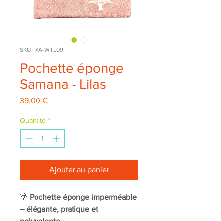
SKU : #A-WTL09
Pochette éponge
Samana - Lilas
Prix
39,00 €
Quantité
*
Ajouter au panier
🌴
Pochette éponge imperméable
– élégante, pratique et
polyvalente