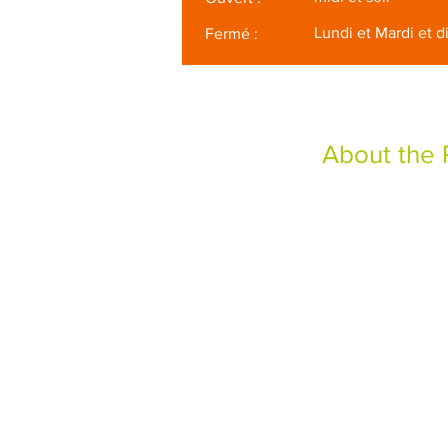
Lundi et Mardi et 
Fermé :
About the 