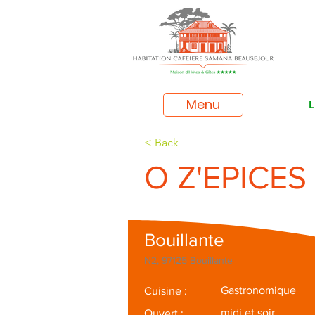
Menu
L
< Back
O Z'EPICES
Bouillante
N2, 97125 Bouillante
Gastronomique
Cuisine :
midi et soir
Ouvert :