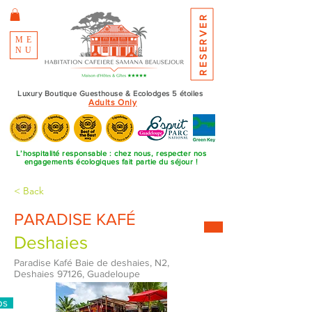
RESERVER
ME
NU
Luxury Boutique Guesthouse & Ecolodges 5 étoiles
Adults Only
L’hospitalité responsable : chez nous, respecter nos
engagements écologiques fait partie du séjour !
< Back
PARADISE KAFÉ
Deshaies
Paradise Kafé Baie de deshaies, N2,
Deshaies 97126, Guadeloupe
ps