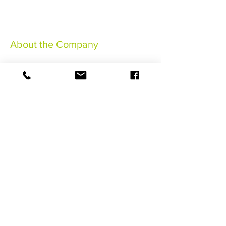
About the Company
Mentions Légales
Conditions Générales de Vente
Conditions Générales
Assurance Annulation
©2021 HaSaBe Gestion FWI
RESERVER