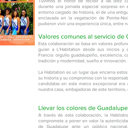
Tuvimos el honor de recibir a las diez 
durante una jornada especial sorpresa en 
entorno cargado de historia, el de una antigu
enclavada en la vegetación de Pointe-Noir
pudieron vivir una experiencia única, entre na
Valores comunes al servicio de
Esta colaboración se basa en valores profu
guían a L'Habitation desde sus inicios y
Francia: orgullo guadalupeño, excelencia, 
tradición y modernidad, sueño e innovación.
La Habitation es un lugar que encarna estos 
su historia y su compromiso con la responsa
candidatas en este marco excepcional era al
nuestra casa, embajadoras de este territorio,
Llevar los colores de Guadalupe
A través de esta colaboración, la Habitat
compromete a poner en valor la autenticidad
de Guadalupe ante un público nacional