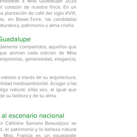
candidatas a Miss Guadalupe 2025
el corazón de nuestra finca. En un
a plantación de café del siglo XVIII,
e, en Basse-Terre, las candidatas
turaleza, patrimonio y alma criolla.
 Guadalupe
ndamente compartidos, aquellos que
 que animan cada edición de Miss
compromiso, generosidad, elegancia,
valores a través de su arquitectura,
bilidad medioambiental. Acoger a las
go natural: ellas son, al igual que
 de su belleza y de su alma.
 al escenario nacional
ion Caféière Samana Beauséjour se
, el patrimonio y la belleza natural
. Miss Francia es un escaparate