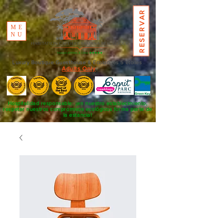
RESERVAR
ME
NU
Luxury Boutique Guesthouse & Ecolodges 5 étoiles
Adults Only
Hospitalidad responsable: ¡en nuestro establecimiento,
respetar nuestros compromisos ecológicos forma parte de
la estancia!