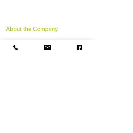
About the Company
Notas legales
Condiciones generales de venta
Conditions Générales
Assurance Annulation
©2021 HaSaBe Gestion FWI
RESERVAR