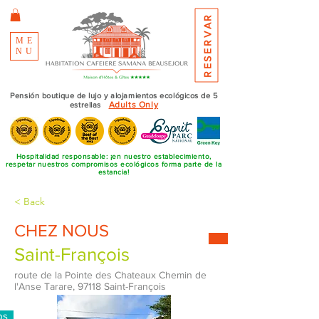
RESERVAR
ME
NU
Pensión boutique de lujo y alojamientos ecológicos de 5
Adults Only
estrellas
Hospitalidad responsable: ¡en nuestro establecimiento,
respetar nuestros compromisos ecológicos forma parte de la
estancia!
< Back
CHEZ NOUS
Saint-François
route de la Pointe des Chateaux Chemin de
l'Anse Tarare, 97118 Saint-François
ps