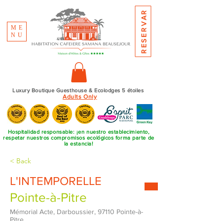
RESERVAR
ME
NU
Luxury Boutique Guesthouse & Ecolodges 5 étoiles
Adults Only
Hospitalidad responsable: ¡en nuestro establecimiento,
respetar nuestros compromisos ecológicos forma parte de
la estancia!
< Back
L'INTEMPORELLE
Pointe-à-Pitre
Mémorial Acte, Darboussier, 97110 Pointe-à-
Pitre