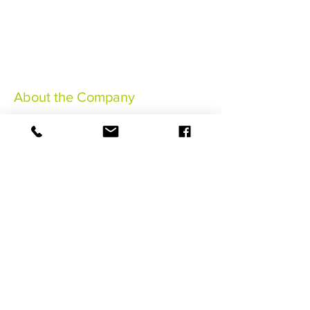
About the Company
Notas legales
Condiciones generales de venta
Conditions Générales
Assurance Annulation
©2021 HaSaBe Gestion FWI