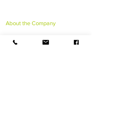
About the Company
Notas legales
Condiciones generales de venta
Conditions Générales
Assurance Annulation
©2021 HaSaBe Gestion FWI
RESERVAR