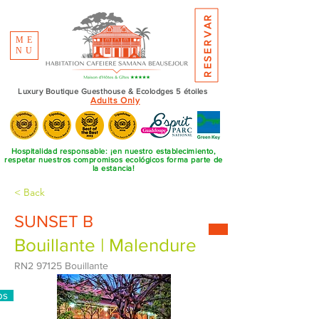
RESERVAR
ME
NU
Luxury Boutique Guesthouse & Ecolodges 5 étoiles
Adults Only
Hospitalidad responsable: ¡en nuestro establecimiento,
respetar nuestros compromisos ecológicos forma parte de
la estancia!
< Back
SUNSET B
Bouillante | Malendure
RN2 97125 Bouillante
ps