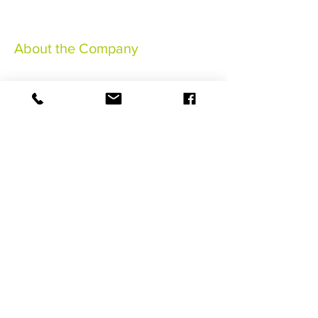
About the Company
Notas legales
Condiciones generales de venta
Conditions Générales
Assurance Annulation
©2021 HaSaBe Gestion FWI
RESERVAR