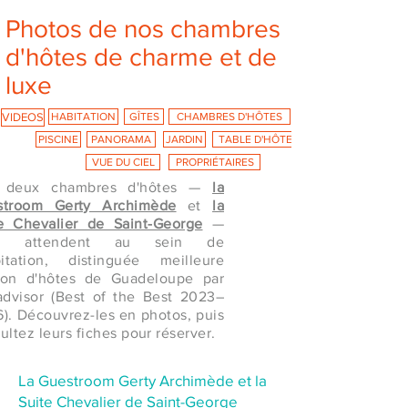
Photos de nos chambres
d'hôtes de charme et de
luxe
VIDEOS
HABITATION
GÎTES
CHAMBRES D'HÔTES
PISCINE
PANORAMA
JARDIN
TABLE D'HÔTES
VUE DU CIEL
PROPRIÉTAIRES
 deux chambres d'hôtes —
la
stroom Gerty Archimède
et
la
e Chevalier de Saint-George
—
s attendent au sein de
bitation, distinguée meilleure
son d'hôtes de Guadeloupe par
advisor (Best of the Best 2023–
). Découvrez-les en photos, puis
ultez leurs fiches pour réserver.
La Guestroom Gerty Archimède et la
Suite Chevalier de Saint-George