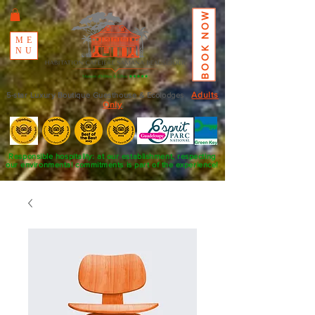
BOOK NOW
ME
NU
Adults
5-star Luxury Boutique Guesthouse & Ecolodges
Only
Responsible hospitality: at our establishment, respecting
our environmental commitments is part of the experience!