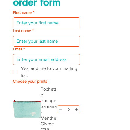
order form
First name
*
Last name
*
Email
*
Yes, add me to your mailing 
list.
Choose your prints
Pochett
e
éponge
Samana
-
Menthe
Givrée
€39